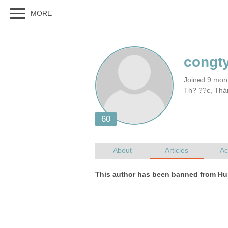
Joined 9 mon
Th? ??c, Thà