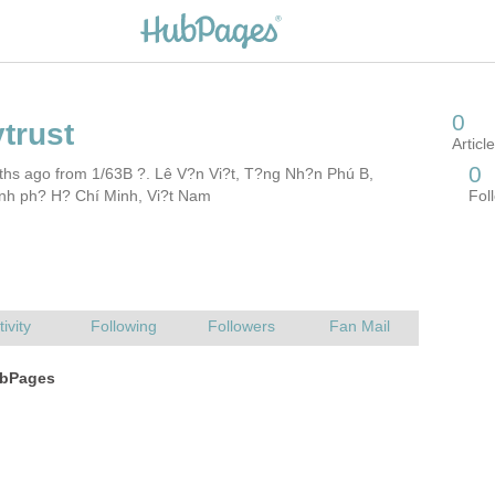
ths ago from 1/63B ?. Lê V?n Vi?t, T?ng Nh?n Phú B,
nh ph? H? Chí Minh, Vi?t Nam