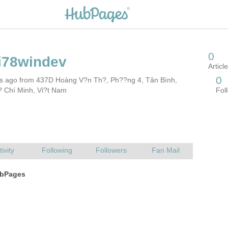
rs ago from 437D Hoàng V?n Th?, Ph??ng 4, Tân Bình,
 Chí Minh, Vi?t Nam