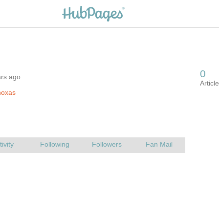
ars ago
noxas