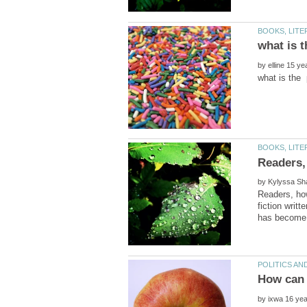
by
by
Readers, how
fiction writ
by